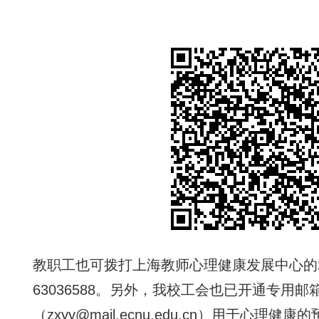
（
https://ghpw.ecnu.edu.cn/flxlz
教职工也可拨打上海教师心理健康发展中心的
63036588。另外
，我校工会也已开通专用邮
（zxyy@mail.ecnu.edu.cn）用于心